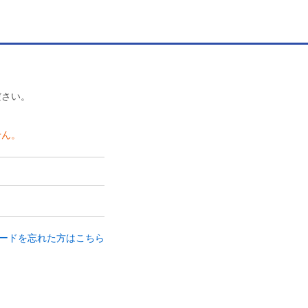
ださい。
せん。
ードを忘れた方はこちら