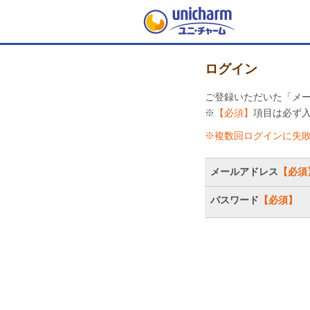
ログイン
ご登録いただいた「メ
※
【必須】
項目は必ず
※
複数回ログインに失
メールアドレス
【必須
パスワード
【必須】